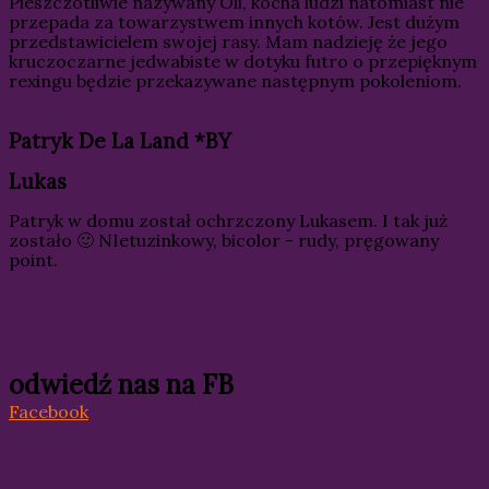
Pieszczotliwie nazywany Oli, kocha ludzi natomiast nie
przepada za towarzystwem innych kotów. Jest dużym
przedstawicielem swojej rasy. Mam nadzieję że jego
kruczoczarne jedwabiste w dotyku futro o przepięknym
rexingu będzie przekazywane następnym pokoleniom.
Patryk De La Land *BY
Lukas
Patryk w domu został ochrzczony Lukasem. I tak już
zostało 🙂 NIetuzinkowy, bicolor - rudy, pręgowany
point.
odwiedź nas na FB
Facebook